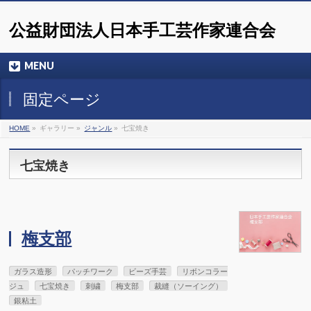
公益財団法人日本手工芸作家連合会
MENU
固定ページ
HOME
»
ギャラリー »
ジャンル
»
七宝焼き
七宝焼き
梅支部
ガラス造形
パッチワーク
ビーズ手芸
リボンコラー
ジュ
七宝焼き
刺繍
梅支部
裁縫（ソーイング）
銀粘土