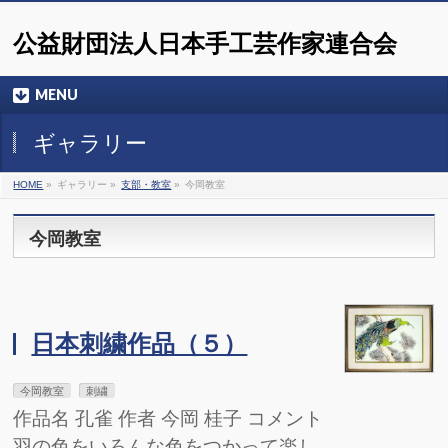
公益財団法人日本手工芸作家連合会
MENU
ギャラリー
HOME
»
ギャラリー »
支部・教室
»
今岡教室
今岡教室
日本刺繍作品（５）
今岡教室
刺繍
作品名 孔雀 作者 今岡 桂子 コメント
羽の色をいろんな色をつかって楽し